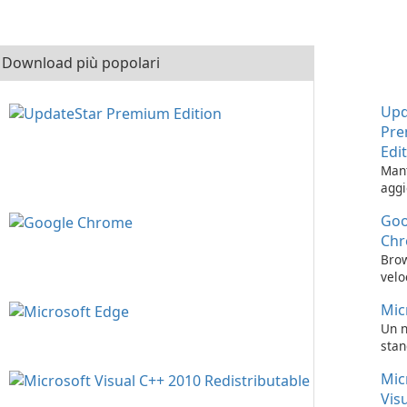
Download più popolari
Upd
Pr
Edi
Man
aggi
soft
Goo
mai 
faci
Ch
Upd
Bro
Prem
velo
Mic
Un 
stan
navi
Mic
Vis