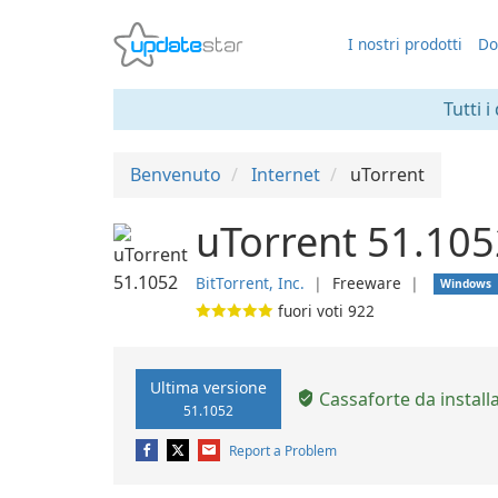
I nostri prodotti
Do
Tutti i
Benvenuto
Internet
uTorrent
uTorrent 51.105
BitTorrent, Inc.
❘
Freeware
❘
Windows
fuori voti
922
Ultima versione
Cassaforte da install
51.1052
Report a Problem